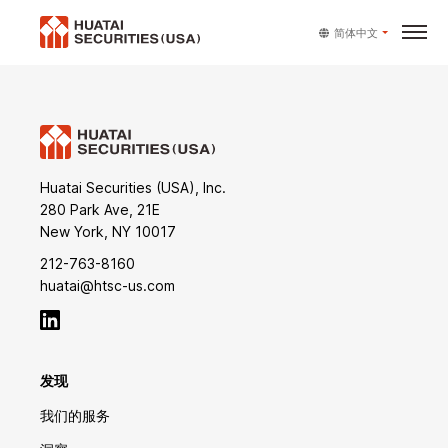
简体中文
Huatai Securities (USA), Inc.
280 Park Ave, 21E
New York, NY 10017
212-763-8160
huatai@htsc-us.com
发现
我们的服务