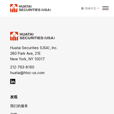
简体中文
Huatai Securities (USA), Inc.
280 Park Ave, 21E
New York, NY 10017
212-763-8160
huatai@htsc-us.com
发现
我们的服务