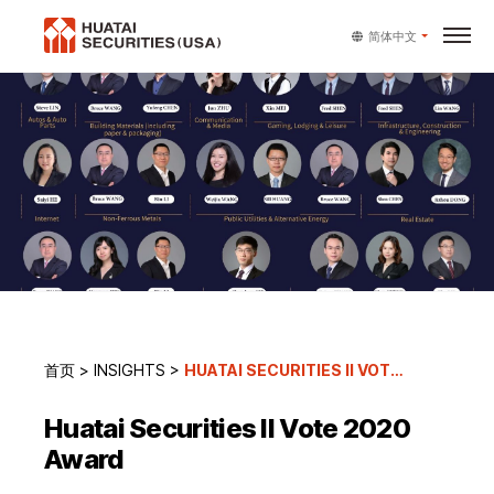
简体中文
首页
>
INSIGHTS
>
HUATAI SECURITIES II VOTE 2020 AWARD
Huatai Securities II Vote 2020
Award